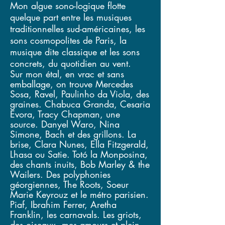
Mon algue sono-logique flotte
quelque part entre les musiques
traditionnelles sud-américaines, les
sons cosmopolites de Paris, la
musique dite classique et les sons
concrets, du quotidien au vent.
Sur mon étal, en vrac et sans
emballage, on trouve Mercedes
Sosa, Ravel, Paulinho da Viola, des
graines. Chabuca Granda, Cesaria
Evora, Tracy Chapman, une
source. Danyel Waro, Nina
Simone, Bach et des grillons. La
brise, Clara Nunes, Ella Fitzgerald,
Lhasa ou Satie. Totó la Monposina,
des chants inuits, Bob Marley & the
Wailers. Des polyphonies
géorgiennes, The Roots, Soeur
Marie Keyrouz et le métro parisien.
Piaf, Ibrahim Ferrer, Aretha
Franklin, les carnavals. Les griots
,
des oiseaux, mes amours et plein