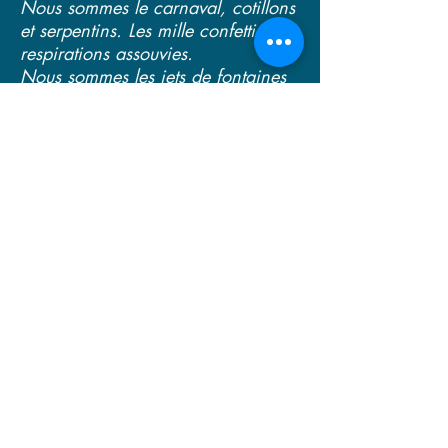
Nous sommes le carnaval, cotillons
et serpentins. Les mille confettis de
respirations assouvies.
Nous sommes les jets de fontaines
flamboyantes, l’ivresse de l’union,
le ballet des lucioles.
Nous sommes les nuées de
passereaux, murmurations
passagères de l'horizon.
Nous sommes les points de rosée
de la toile,
l’humus ombragé,
l’entente fluide, le poitrail garni où
tu viens t’assoupir. Nous sommes les
élans de vie qui devinent les
potentiels, tous les ciels des
possibles. Nous sommes les
vivaces, tenaces, les "à que cela ne
tienne" et si cela ne tient qu’à un
fil, il est tangible, accessible.
Funambules des méandres, on